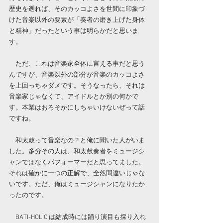
歴史を遡れば、そのカッコよさを世間に印象づ
けた音楽以外の要素が「奏者の磨き上げた身体
と精神」だったという事は明らかだと思いま
す。
　ただ、これは音楽家全体に言える事だと思う
んですが、音楽以外の部分が音楽のカッコよさ
を上回っちゃダメです。そうなったら、それは
音楽家じゃなくて、アイドルとか別の何かで
す。本業はおろそかにしちゃいけないぜって話
ですね。
　和太鼓って音楽なの？と俺に聞いた人がいま
した。多分その人は、和太鼓奏者をミュージシ
ャンではなくパフォーマーだと思ってました。
それは確かに一つの正解で、全然間違いじゃな
いです。ただ、俺はミュージシャンになりたか
ったのです。
　BATI-HOLIC は結成時には踊り演目も採り入れ