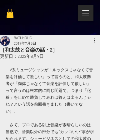
BATI-HOLIC
2019年7月5日
［和太鼓と音楽の話・2］
更新日：
2022年8月9日
　V系ミュージシャンが「ルックスじゃなくて音
楽を評価して欲しい」って言うのと、和太鼓奏
者が「肉体じゃなくて音楽を評価して欲しい」
って言うのは根本的に同じ問題で、つまり「化
粧」を止めて勝負してみれば答えは出るんじゃ
ね？という話を前回書きました（書いてな
い）。
　さて、プロである以上音楽が素晴らしいのは
当然で、音楽以外の部分でも”カッコいい”事が求
められます。ショービジネスとしての和太鼓の