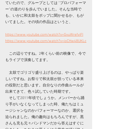
ていたので、グループとしては ”プロパフォーマ
ー”の道のりを歩んでいました。そんな当時で
も、いかに和太鼓をポップに聞かせるか、もが
いてました。その頃の作品はというと、
https://www.youtube.com/watch?v=GvuWrefviFI
https://www.youtube.com/watch?v=ioCHw48UKLc
　この辺りですね。2年くらい前の映像で、今で
もライブで演奏してます。
　太鼓でゴリゴリ盛り上げるのは、やっぱり楽
しいですね。お祭りで和太鼓が担っている本来
の役割だと思います。自分なりの作曲ルールが
出来てきて、色々試していた時期です。
　そして2011年頃でしょうか。メンバーから踊
り手がいなくなってしまった時、俺たちはミュ
ージシャンなのかパフォーマーなのか、選択を
迫られました。俺の趣向はもちろんですが、黒
さんも充も元々バンドマンだから答えはすぐに