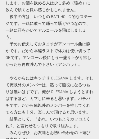
します。お酒を飲める人は少し多め（強め）に
飲んで頂くと良い感じかもしれません。
　後半の方は、いつもの BATI-HOLIC 的なステー
ジです。一緒に歌って踊って騒ぐやつなので、
一緒に汗をかいてアルコールを飛ばしましょ
う。
　予めお伝えしておきますがアンコール曲は静
かです。だから本編ラストで体力は使い切って
OKです。アンコール後にもう一盛り上がり欲し
かったら再度呼んで下さい（アンハラ）。
　やるからにはキッチリ OLÉSAMA します。そし
て俺以外のメンバーは、黙って脇役になるつも
りは無いはずです。俺が OLÉSAMA しようとすれ
ばするほど、カマしに来ると思います。バチバ
チです。だから俺以外のメンバーを推してくれ
てる方にも十分、楽しんで頂けると思います。
　結果として、「あれ、いつもよりカッコよく
ね!?」と言わせるつもりで取り組みます。
　みんなぜひ、お友達とお誘い合わせの上遊び