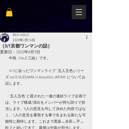
BATI-HOLIC
2020年2月16日
［3/1京都ワンマンの話］
更新日：
2022年8月9日
　中島（Vo,E.三絃）です。
　3/1に迫ったワンマンライブ ”五人五色シリー
ズ vol.5 OLÉSAMA in beautiful JAPAN" についてお
話します。
　"五人五色"と題された一連の連続ライブ企画で
は、ライブ構成/演出をメンバーが持ち回りで担
当します。5人の意見を均して決めた内容ではな
く、1人の意見を重視する事で生まれる新たな可
能性に期待します。これまで黒坂→永田→平→
松上と続いてきて、最後は中島が担当します。