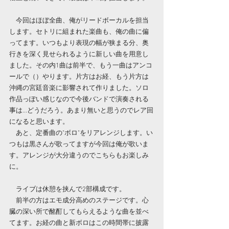
　今回はほぼ全曲、俺がリードボーカルを担当
します。セトリに組まれた楽曲も、俺の曲に偏
ってます。いつもより表現の幅が狭まる分、奥
行きを深く見せられるように新しい曲を用意し
ました。その内1曲は前半で、もう一曲はアンコ
ールで（）やります。片方はお経、もう片方は
沖縄の宮廷音楽に影響されて作りました。ソロ
作品っぽい感じなので今後バンドで演奏される
事は...どうだろう。あまり無いと思うのでレア回
になると思います。
　あと、定番曲の"ボロ"をリアレンジします。い
つもは黒さんが歌ってますが今回は俺が歌いま
す。アレンジが大分違うのでこちらもお楽しみ
に。
　ライブは休憩を挟んで2部構成です。
　前半の方はエモ成分高めのステージです。心
臓の深い所で酩酊してもらえるような曲を並べ
てます。お経の曲と新ボロはこの時間帯に披露