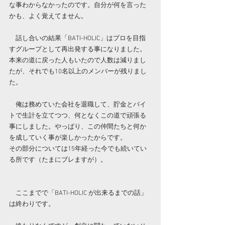
な事わからなかったのです。自分が何を言った
かも、よく覚えてません。
　話し合いの結果「BATI-HOLIC」はプロを目指
すグループとして再出発する事になりました。
本来の道に戻った人もいたので人数は減りまし
たが、それでも10名以上のメンバーが残りまし
た。
　俺は務めていた会社を退職して、貯金とバイ
トで生計を立てつつ、何となくこの道で頑張る
事にしました。やっぱり、この仲間たちと何か
を成していく事が楽しかったからです。
その部分については15年経った今でも続いてい
る所です（たまにブレますが）。
　ここまでで「BATI-HOLIC が出来るまでの話」
は終わりです。