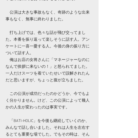
　公演は大きな事故もなく、奇跡のような出来
事もなく、無事に終わりました。
　打ち上げでは、色々な話が飛び交ってまし
た。本番を振り返って楽しそうに話す人。アン
ケートに一喜一憂する人。今後の身の振り方に
ついて話す人。
　俺はお店の女将さんに「マネージャーなのに
なんで挨拶に来ないの！」と怒られてました。
一人だけスーツを着ていたせいで誤解されたん
だと思いますが、ちょっと腹が立ちました。
　この公演が成功だったのかどうか、今でもよ
く分かりません。けど、この公演によって幾人
かの人生が変わったのは事実です。
　「BATI-HOLIC」を今後も継続していくのか、
みんなで話し合いました。それは人生を左右す
るとても重要な場でした。でもその時は、そん