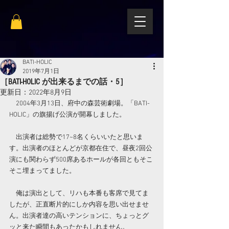
BATI-HOLIC
2019年7月1日
［BATI-HOLIC が出来るまでの話・5］
更新日：
2022年8月9日
　2004年3月13日、府中の森芸術劇場。「BATI-
HOLIC」の旗揚げ公演が開幕しました。
　出演者は総勢で17~8名くらいいたと思いま
す。出演者のほとんどが京都在住で、昼夜2回公
演にも関わらず500席あるホールが各回ともそこ
そこ埋まってました。
　俺は演出として、リハも本番も客席で見てま
したが、正直断片的にしか内容を思い出せませ
ん。出演者達の高いテンションに、ちょっとグ
ッと来た瞬間もあったかもしれません。